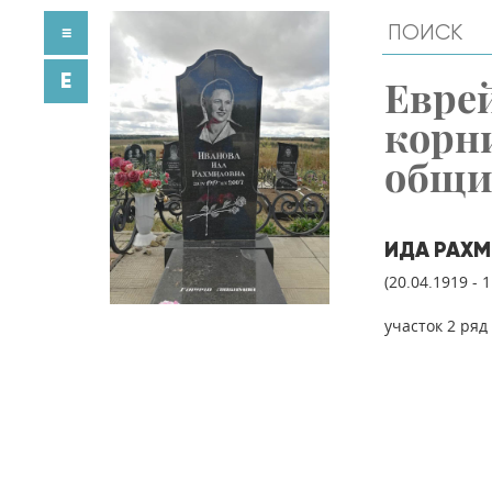
≡
E
Евре
корн
общ
ИДА РАХ
(20.04.1919 - 
участок 2 ряд