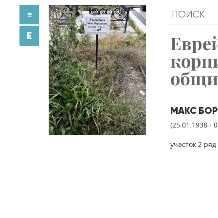
≡
E
Евре
корн
общ
МАКС БО
(25.01.1938 - 
участок 2 ряд