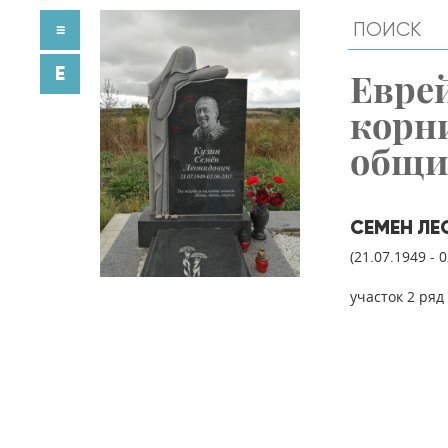
≡
E
Евре
корн
общ
СЕМЕН ЛЕ
(21.07.1949 - 
участок 2 ряд