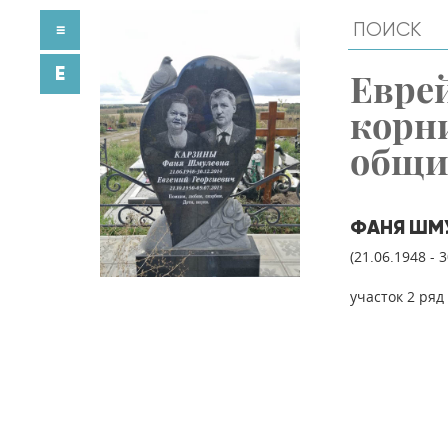
≡
E
Евре
корн
общ
ФАНЯ ШМУ
(21.06.1948 - 
участок 2 ряд