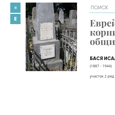
≡
E
Евре
корн
общ
БАСЯ ИСА
(1887 - 1944)
участок 2 ряд