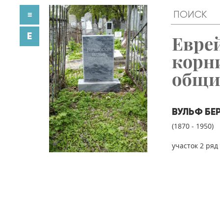
≡
E
Евре
корн
общ
ВУЛЬФ БЕ
(1870 - 1950)
участок 2 ряд