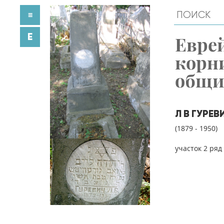
≡
E
Евре
корн
общ
Л В ГУРЕВ
(1879 - 1950)
участок 2 ряд