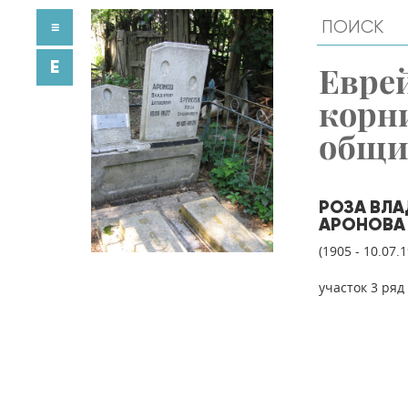
≡
E
Евре
корн
общ
РОЗА ВЛ
АРОНОВА
(1905 - 10.07.
участок 3 ряд