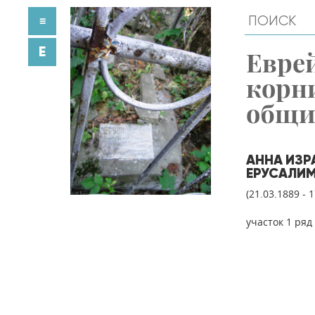
≡
E
Евре
корн
общ
АННА ИЗР
ЕРУСАЛИ
(21.03.1889 - 
участок 1 ряд