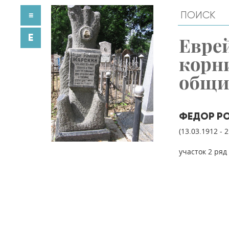
≡
E
Евре
корн
общ
ФЕДОР Р
(13.03.1912 - 
участок 2 ряд