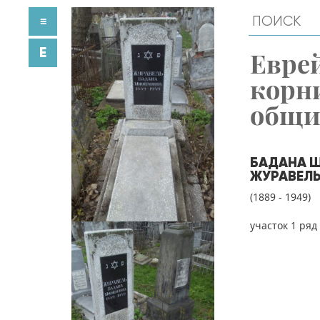
≡
E
Евре
корн
общ
БАДАНА 
ЖУРАВЕЛ
(1889 - 1949)
участок 1 ряд