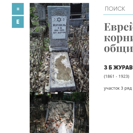
≡
E
Евре
корн
общ
З Б ЖУРА
(1861 - 1923)
участок 3 ряд