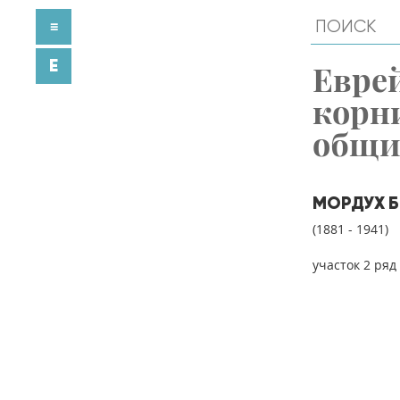
≡
E
Евре
корн
общ
МОРДУХ Б
(1881 - 1941)
участок 2 ряд