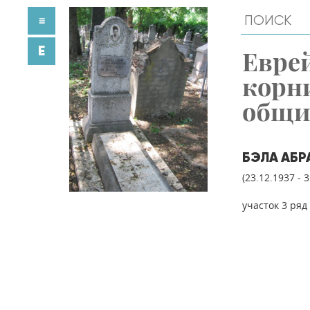
≡
E
Евре
корн
общ
БЭЛА АБР
(23.12.1937 - 
участок 3 ряд