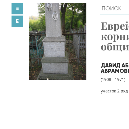
≡
E
Евре
корн
общ
ДАВИД А
АБРАМОВ
(1908 - 1971)
участок 2 ряд