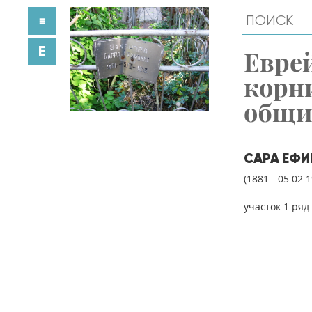
≡
E
Евре
корн
общ
САРА ЕФ
(1881 - 05.02.
участок 1 ряд