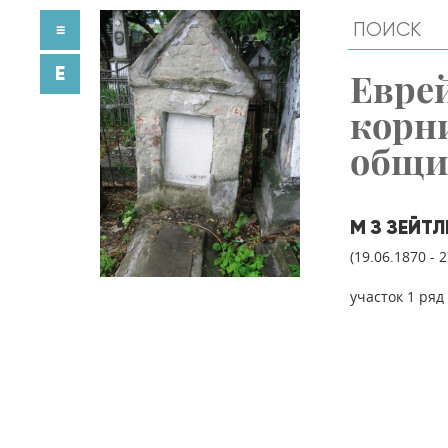
≡
E
Евре
корн
общ
М З ЗЕЙТ
(19.06.1870 - 
участок 1 ряд