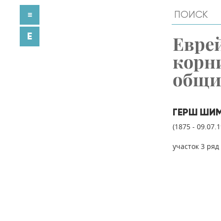
≡
E
Евре
корн
общ
ГЕРШ ШИ
(1875 - 09.07.
участок 3 ряд