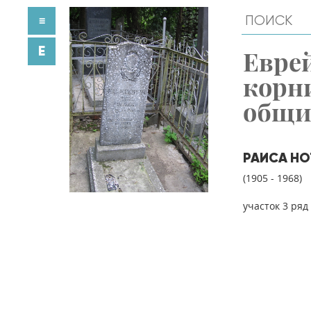
≡
E
Евре
корн
общ
РАИСА НО
(1905 - 1968)
участок 3 ряд