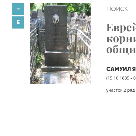
≡
E
Евре
корн
общ
САМУИЛ Я
(15.10.1885 - 
участок 2 ряд