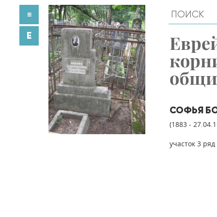
≡
E
Евре
корн
общ
СОФЬЯ Б
(1883 - 27.04.
участок 3 ряд