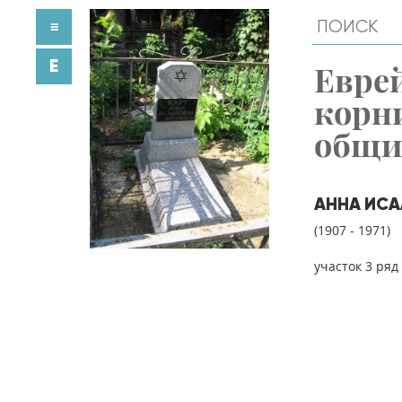
≡
E
Евре
корн
общ
АННА ИСА
(1907 - 1971)
участок 3 ряд