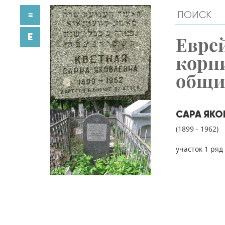
≡
E
Евре
корн
общ
САРА ЯКО
(1899 - 1962)
участок 1 ряд