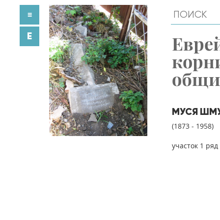
≡
E
Евре
корн
общ
МУСЯ ШМ
(1873 - 1958)
участок 1 ряд