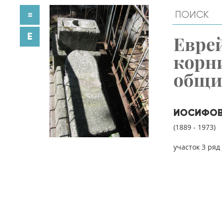
≡
E
Евре
корн
общ
ИОСИФОВ
(1889 - 1973)
участок 3 ряд