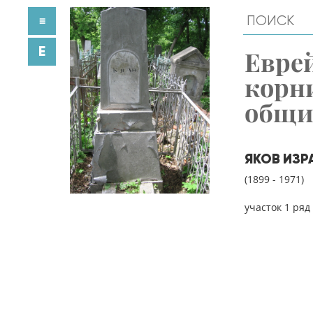
≡
E
Евре
корн
общ
ЯКОВ ИЗР
(1899 - 1971)
участок 1 ряд