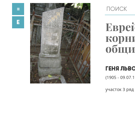
≡
E
Евре
корн
общ
ГЕНЯ ЛЬВ
(1905 - 09.07.
участок 3 ряд