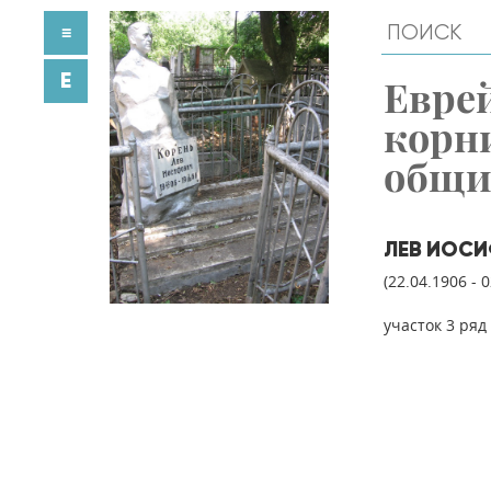
≡
E
Евре
корн
общ
ЛЕВ ИОСИ
(22.04.1906 - 
участок 3 ряд