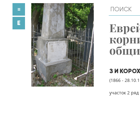
≡
E
Евре
корн
общ
З И КОРО
(1866 - 28.10.
участок 2 ряд