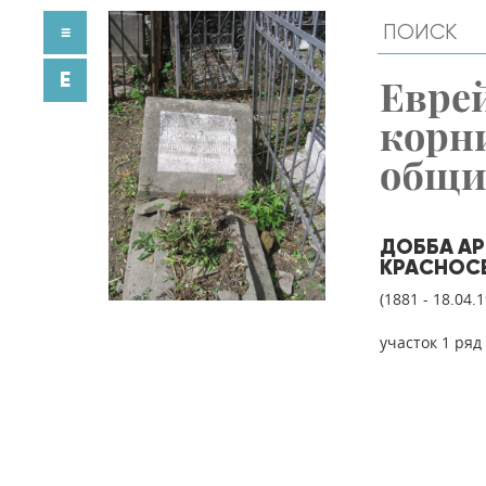
≡
E
Евре
корн
общ
ДОББА А
КРАСНОС
(1881 - 18.04.
участок 1 ряд