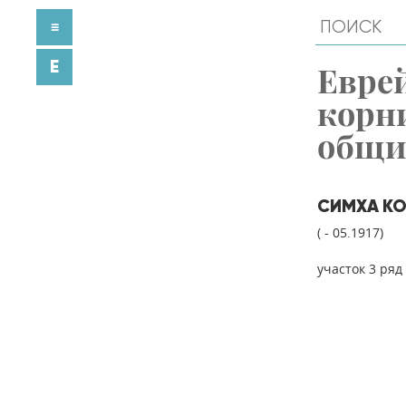
≡
E
Евре
корн
общ
СИМХА К
( - 05.1917)
участок 3 ряд