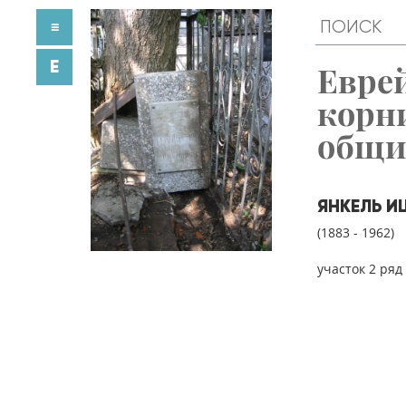
≡
E
Евре
корн
общ
ЯНКЕЛЬ И
(1883 - 1962)
участок 2 ряд