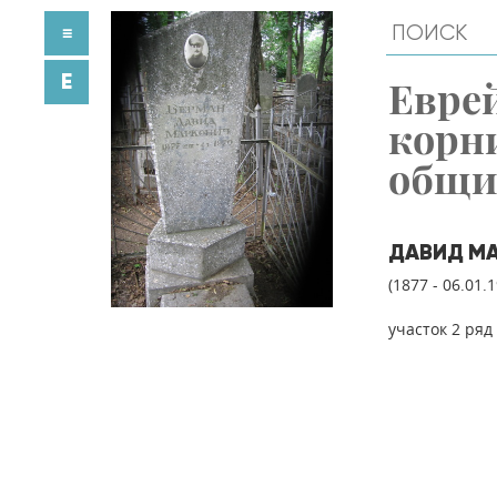
≡
E
Евре
корн
общ
ДАВИД МА
(1877 - 06.01.
участок 2 ряд