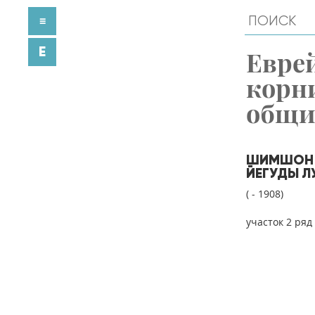
≡
E
Евре
корн
общ
ШИМШОН
ЙЕГУДЫ Л
( - 1908)
участок 2 ряд