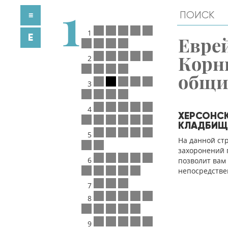
1
≡
1
E
Евре
Корн
2
общ
3
4
ХЕРСОНСК
КЛАДБИЩ
5
На данной ст
захоронений п
6
позволит вам
непосредстве
7
8
9