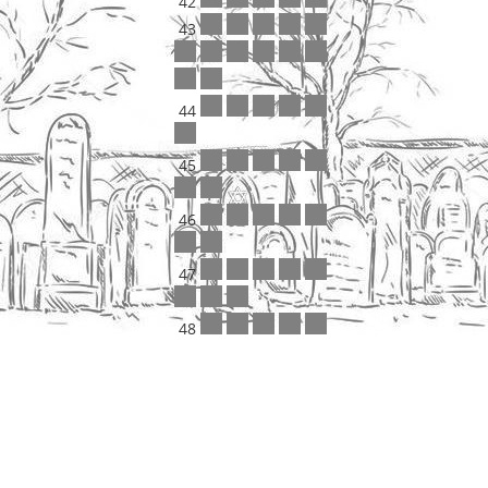
42
43
44
45
46
47
48