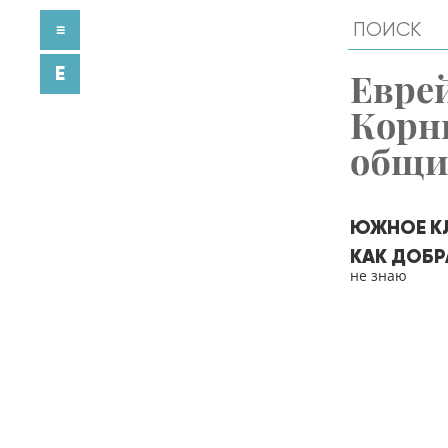
≡
E
Евре
Корн
общ
ЮЖНОЕ К
КАК ДОБР
не знаю