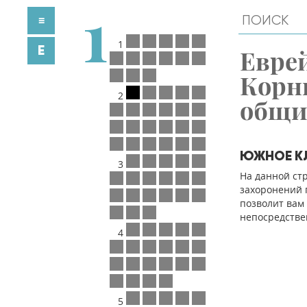
1
≡
1
E
Евре
Корн
2
общ
ЮЖНОЕ К
3
На данной ст
захоронений п
позволит вам
непосредстве
4
5