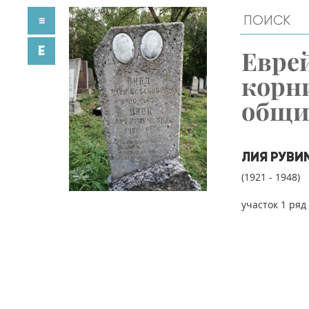
≡
E
Евре
корн
общ
ЛИЯ РУВИ
(1921 - 1948)
участок 1 ряд